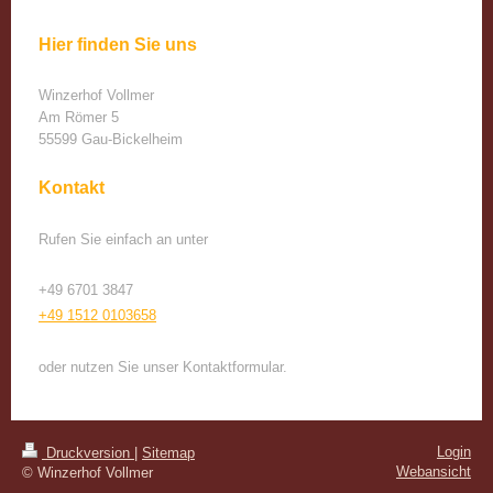
Hier finden Sie uns
Winzerhof Vollmer
Am Römer
5
55599
Gau-Bickelheim
Kontakt
Rufen Sie einfach an unter
+49 6701 3847
+49 1512 0103658
oder nutzen Sie unser Kontaktformular.
Login
Druckversion
|
Sitemap
Webansicht
© Winzerhof Vollmer