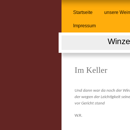
Startseite
unsere Wei
Impressum
Winze
Im Keller
Und dann war da noch der Win
der wegen der Leichtigkeit sein
vor Gericht stand
W.R.