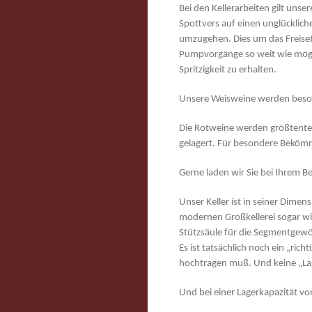
Bei den Kellerarbeiten gilt uns
Spottvers auf einen unglücklic
umzugehen. Dies um das Freise
Pumpvorgänge so weit wie mögli
Spritzigkeit zu erhalten.
Unsere Weisweine werden besond
Die Rotweine werden größtentei
gelagert. Für besondere Bekömm
Gerne laden wir Sie bei Ihrem B
Unser Keller ist in seiner Dimen
modernen Großkellerei sogar win
Stützsäule für die Segmentgewö
Es ist tatsächlich noch ein „ric
hochtragen muß. Und keine „Lag
Und bei einer Lagerkapazität v