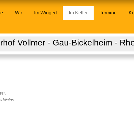
ne
Wir
Im Wingert
Im Keller
Termine
Ko
rhof Vollmer - Gau-Bickelheim - Rh
zer,
es Weins