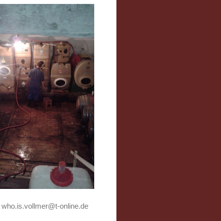
|
who.is.vollmer@t-online.de