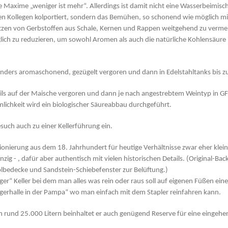
ere Maxime „weniger ist mehr“. Allerdings ist damit nicht eine Wasserbeimis
hen Kollegen kolportiert, sondern das Bemühen, so schonend wie möglich m
tzen von Gerbstoffen aus Schale, Kernen und Rappen weitgehend zu verm
ch zu reduzieren, um sowohl Aromen als auch die natürliche Kohlensäure
ers aromaschonend, gezügelt vergoren und dann in Edelstahltanks bis zur
ls auf der Maische vergoren und dann je nach angestrebtem Weintyp in GFK
lichkeit wird ein biologischer Säureabbau durchgeführt.
esuch auch zu einer Kellerführung ein.
sionierung aus dem 18. Jahrhundert für heutige Verhältnisse zwar eher klein
zig - , dafür aber authentisch mit vielen historischen Details. (Original-Ba
lbedecke und Sandstein-Schiebefenster zur Belüftung.)
htiger“ Keller bei dem man alles was rein oder raus soll auf eigenen Füßen ein
erhalle in der Pampa“ wo man einfach mit dem Stapler reinfahren kann.
on rund 25.000 Litern beinhaltet er auch genügend Reserve für eine eingeh